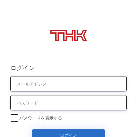
ログイン
パスワードを表示する
ログイン